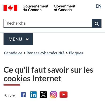
Sélectio
Government
EN
Passer
Passer
Passer
of
de
au
à
à
Canada
contenu
«
la
la
/
Recherche
Recherche
principal
Au
version
Rec
langue
Gouvernement
sujet
HTML
du
du
simplifiée
Menu
Canada
gouvernement
MAIN
MENU
»
Canada.ca
Pensez cybersécurité
Blogues
Ce qu’il faut savoir sur les
cookies Internet
Facebook
Linkedin
X
Instagram
YouTube
Suivre :