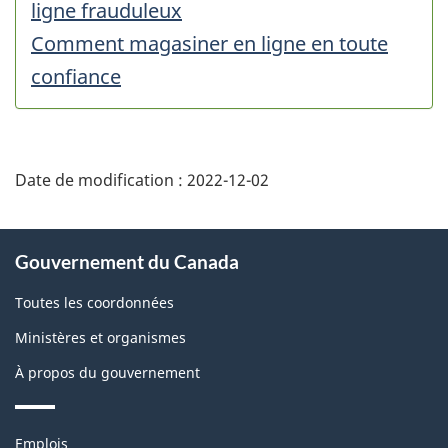
ligne frauduleux
Comment magasiner en ligne en toute
confiance
Date de modification :
2022-12-02
À
Gouvernement du Canada
propos
de
Toutes les coordonnées
ce
Ministères et organismes
site
À propos du gouvernement
Thèmes
Emplois