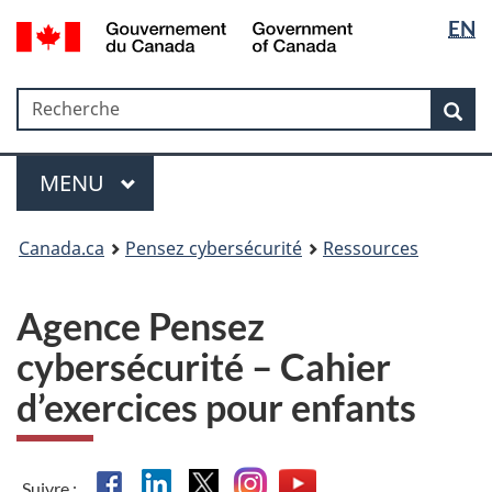
Sélectio
Government
EN
Passer
Passer
Passer
of
de
au
à
à
Canada
contenu
«
la
la
/
Recherche
Recherche
principal
Au
version
Rec
langue
Gouvernement
sujet
HTML
du
du
simplifiée
Menu
Canada
gouvernement
MAIN
MENU
»
Canada.ca
Pensez cybersécurité
Ressources
Agence Pensez
cybersécurité – Cahier
d’exercices pour enfants
Facebook
Linkedin
X
Instagram
YouTube
Suivre :