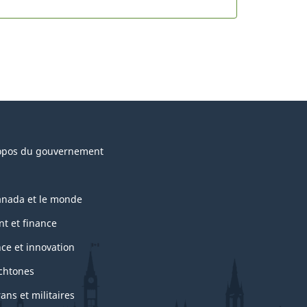
opos du gouvernement
anada et le monde
nt et finance
nce et innovation
chtones
ans et militaires