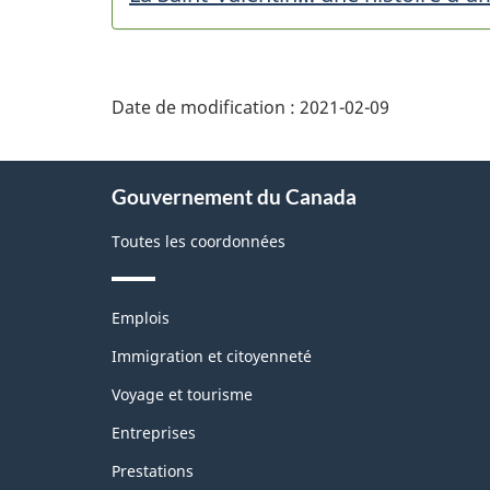
Date de modification :
2021-02-09
À
Gouvernement du Canada
propos
de
Toutes les coordonnées
ce
site
Thèmes
Emplois
et
sujets
Immigration et citoyenneté
Voyage et tourisme
Entreprises
Prestations