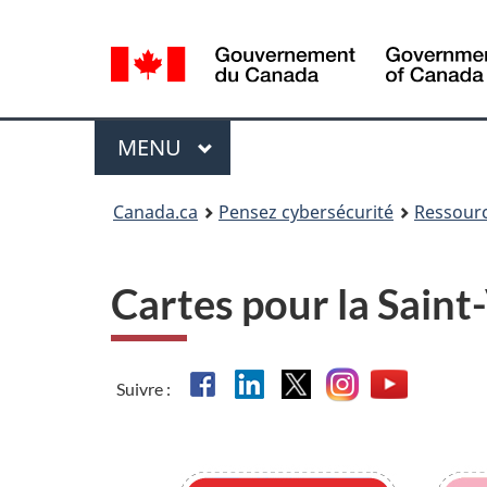
Sélection
de
la
langue
Menu
MAIN
MENU
Canada.ca
Pensez cybersécurité
Ressour
Cartes pour la Saint
Facebook
Linkedin
X
Instagram
YouTube
Suivre :