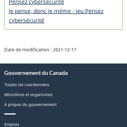
Pensez cybersécurité
Je pense, donc je mème - jeu Pensez
cybersécurité
Date de modification :
2021-12-17
À
Gouvernement du Canada
propos
de
Toutes les coordonnées
ce
Ministères et organismes
site
À propos du gouvernement
Thèmes
Emplois