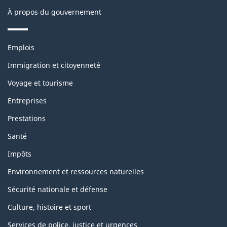
site
À propos du gouvernement
Thèmes
Emplois
et
sujets
Immigration et citoyenneté
Voyage et tourisme
Entreprises
Prestations
Santé
Impôts
Environnement et ressources naturelles
Sécurité nationale et défense
Culture, histoire et sport
Services de police, justice et urgences