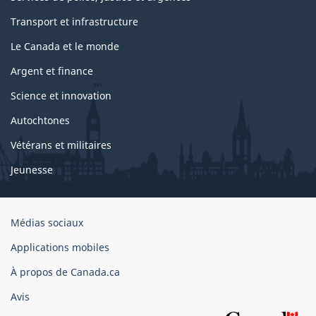
Transport et infrastructure
Le Canada et le monde
Argent et finance
Science et innovation
Autochtones
Vétérans et militaires
Jeunesse
Organisation
Médias sociaux
du
Applications mobiles
gouvernement
du
À propos de Canada.ca
Canada
Avis