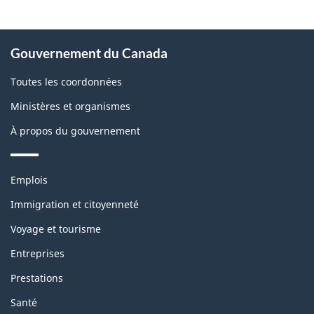
À
Gouvernement du Canada
propos
de
Toutes les coordonnées
ce
Ministères et organismes
site
À propos du gouvernement
Thèmes
Emplois
et
sujets
Immigration et citoyenneté
Voyage et tourisme
Entreprises
Prestations
Santé