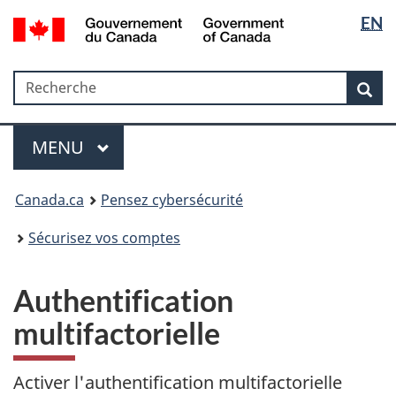
Sélectio
Government
EN
Passer
Passer
Passer
of
de
au
à
à
Canada
contenu
«
la
la
/
Recherche
Recherche
principal
Au
version
Rec
langue
Gouvernement
sujet
HTML
du
du
simplifiée
Menu
Canada
gouvernement
MAIN
MENU
»
Canada.ca
Pensez cybersécurité
Sécurisez vos comptes
Authentification
multifactorielle
Activer l'authentification multifactorielle