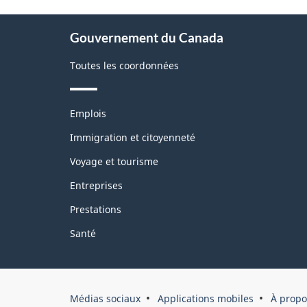
À
Gouvernement du Canada
propos
de
Toutes les coordonnées
ce
site
Thèmes
Emplois
et
sujets
Immigration et citoyenneté
Voyage et tourisme
Entreprises
Prestations
Santé
Organisation
Médias sociaux
Applications mobiles
À propo