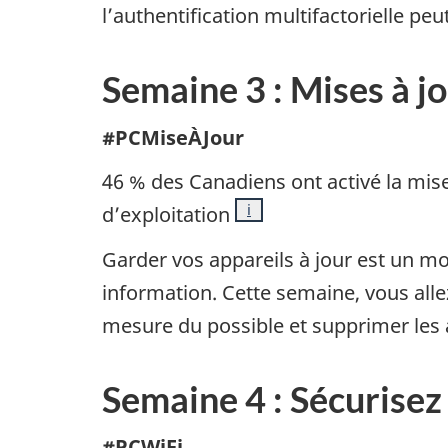
l’authentification multifactorielle peut
Semaine 3 : Mises à j
#PCMiseÀJour
46 % des Canadiens ont activé la mis
Note
i
d’exploitation
Garder vos appareils à jour est un m
information. Cette semaine, vous alle
mesure du possible et supprimer les ap
Semaine 4 : Sécurisez
#PCWiFi