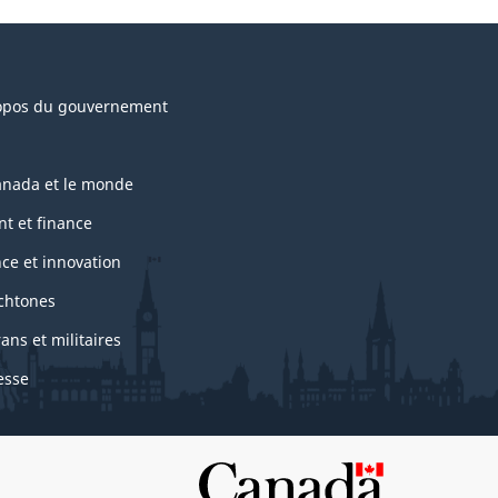
opos du gouvernement
anada et le monde
nt et finance
nce et innovation
chtones
ans et militaires
esse