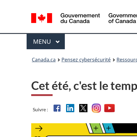
Sélection
de
la
langue
Menu
MAIN
MENU
Canada.ca
Pensez cybersécurité
Ressour
Cet été, c'est le tem
Facebook
Linkedin
X
Instagram
YouTube
Suivre :