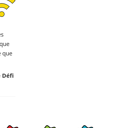
es
 que
e que
 Défi