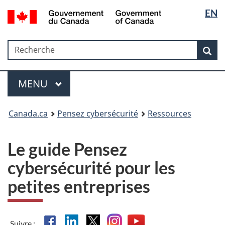
Sélectio
Government
EN
Passer
Passer
Passer
of
de
au
à
à
Canada
contenu
«
la
la
/
Recherche
Recherche
principal
Au
version
Rec
langue
Gouvernement
sujet
HTML
du
du
simplifiée
Menu
Canada
gouvernement
MAIN
MENU
»
Canada.ca
Pensez cybersécurité
Ressources
Le guide Pensez
cybersécurité pour les
petites entreprises
Facebook
Linkedin
X
Instagram
YouTube
Suivre :