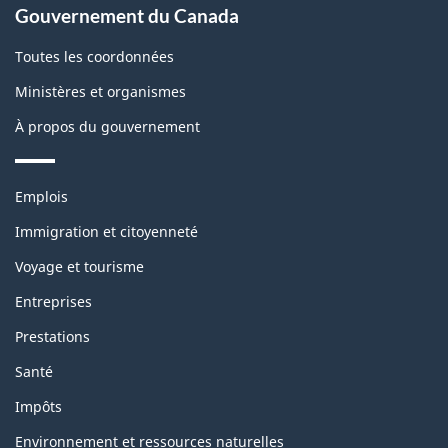
Gouvernement du Canada
propos
de
Toutes les coordonnées
ce
Ministères et organismes
site
À propos du gouvernement
Thèmes
Emplois
et
sujets
Immigration et citoyenneté
Voyage et tourisme
Entreprises
Prestations
Santé
Impôts
Environnement et ressources naturelles