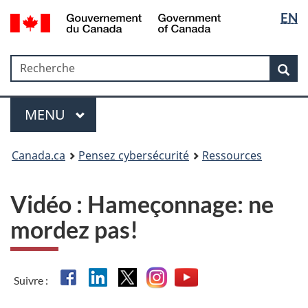
Sélectio
Government
EN
Passer
Passer
Passer
of
de
au
à
à
Canada
contenu
«
la
la
/
Recherche
Recherche
principal
Au
version
Rec
langue
Gouvernement
sujet
HTML
du
du
simplifiée
Menu
Canada
gouvernement
MAIN
MENU
»
Canada.ca
Pensez cybersécurité
Ressources
Vidéo : Hameçonnage: ne
mordez pas!
Facebook
Linkedin
X
Instagram
YouTube
Suivre :