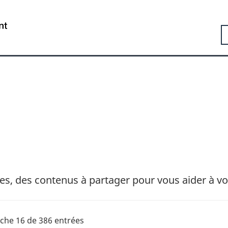
Passer
Passer
Passer
au
à
à
Government
R
contenu
«
la
of
principal
Au
version
Canada
sujet
HTML
/
du
simplifiée
Gouvernement
gouvernement
du
»
Canada
es, des contenus à partager pour vous aider à vo
iche 16 de 386 entrées