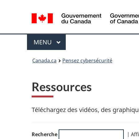
Sélection
de
la
langue
Menu
MAIN
MENU
Canada.ca
Pensez cybersécurité
Ressources
Téléchargez des vidéos, des graphiqu
Recherche
| Aff